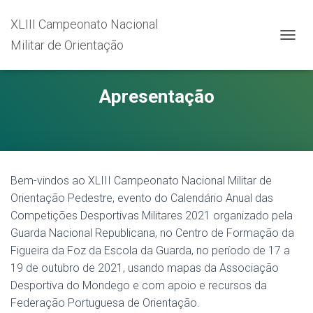
XLIII Campeonato Nacional
Militar de Orientação
A
L
T
E
Apresentação
R
N
A
R
A
N
A
Bem-vindos ao XLIII Campeonato Nacional Militar de
V
Orientação Pedestre, evento do Calendário Anual das
E
Competições Desportivas Militares 2021 organizado pela
G
Guarda Nacional Republicana, no Centro de Formação da
A
Ç
Figueira da Foz da Escola da Guarda, no período de 17 a
Ã
19 de outubro de 2021, usando mapas da Associação
O
Desportiva do Mondego e com apoio e recursos da
Federação Portuguesa de Orientação.