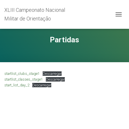
XLIII Campeonato Nacional
Militar de Orientação
A
L
T
E
Partidas
R
N
A
R
A
N
startlist_clubs_stage1
Descarregar
A
V
startlist_classes_stage1
Descarregar
E
start_list_day_2
Descarregar
G
A
Ç
Ã
O